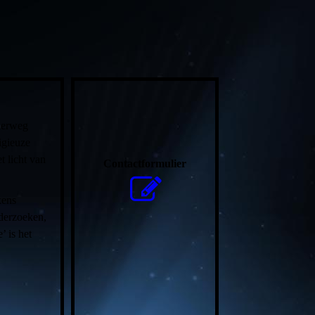
nderweg
igieuze
t licht van
Contactformulier
kens
nderzoeken,
’ is het