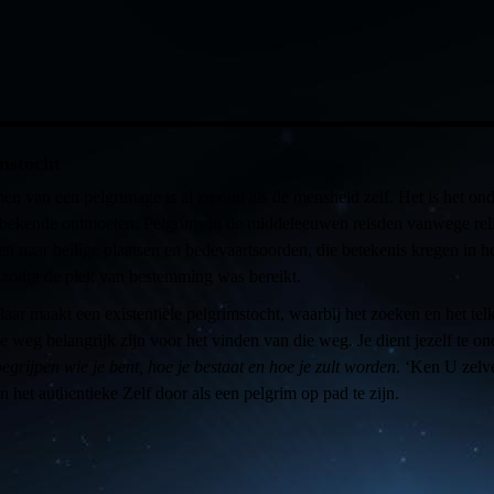
mstocht
n van een pelgrimage is al zo oud als de mensheid zelf. Het is het o
onbekende ontmoeten. Pelgrims in de middeleeuwen reisden vanwege rel
 naar heilige plaatsen en bedevaartsoorden, die betekenis kregen in he
, zodra de plek van bestemming was bereikt.
laar maakt een existentiële pelgrimstocht, waarbij het zoeken en het tel
e weg belangrijk zijn voor het vinden van die weg. Je dient jezelf te o
 begrijpen wie je bent, hoe je bestaat en hoe je zult worden
. ‘Ken U zelve
n het authentieke Zelf door als een pelgrim op pad te zijn.