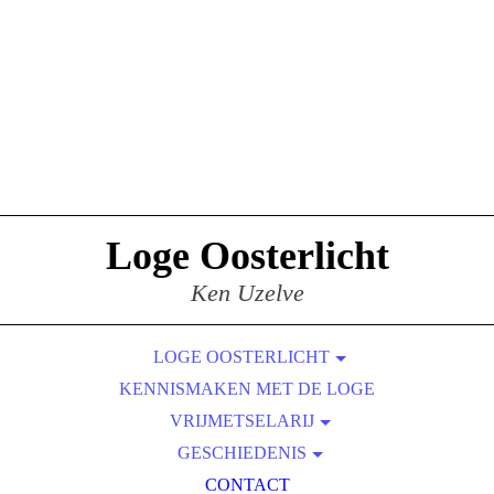
Loge Oosterlicht
Ken Uzelve
LOGE OOSTERLICHT
KENNISMAKEN MET DE LOGE
DE LOGE
VRIJMETSELARIJ
SYMBOLIEK
DE RUWE STEEN
GESCHIEDENIS
ERVARINGEN
HET ONTSTAAN VAN DE VRIJMETSELARIJ.
EEN PELGRIMSTOCHT
CONTACT