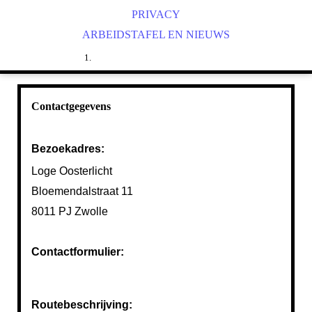
GEHEIM OF GEHEIMZINNIG?
DE OUDE PLICHTEN
PRIVACY
VRIJMETSELARIJ VOOR MANNEN EN VROUWEN.
ARBEIDSTAFEL EN NIEUWS
VOOR WIE?
Contactgegevens
Bezoekadres:
Loge Oosterlicht
Bloemendalstraat 11
8011 PJ Zwolle
Contactformulier:
Routebeschrijving: