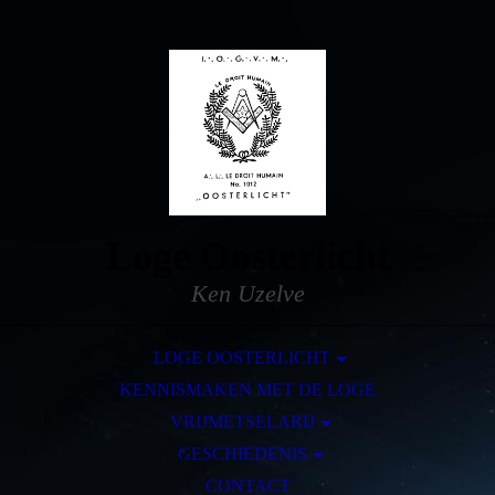
Loge Oosterlicht
Ken Uzelve
LOGE OOSTERLICHT
KENNISMAKEN MET DE LOGE
DE LOGE
VRIJMETSELARIJ
SYMBOLIEK
DE RUWE STEEN
GESCHIEDENIS
ERVARINGEN
HET ONTSTAAN VAN DE VRIJMETSELARIJ.
EEN PELGRIMSTOCHT
CONTACT