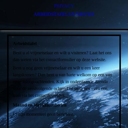
GEHEIM OF GEHEIMZINNIG?
DE OUDE PLICHTEN
PRIVACY
VRIJMETSELARIJ VOOR MANNEN EN VROUWEN.
ARBEIDSTAFEL EN NIEUWS
VOOR WIE?
Arbeidstafel
Bent u al vrijmetselaar en wilt u visiteren? Laat het ons
dan weten via het contactformulier op deze website.
Bent u nog geen vrijmetselaar en wilt u een keer
langskomen? Dan bent u van harte welkom op een van
onze inloop-ochtenden. Kijk in onderstaande agenda
voor de eerstvolgende ochtend of stuur ons even een
mail via het contactformulier.
Maand en Werkzaamheden
Er zijn momenteel geen berichten.